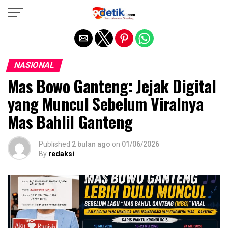
Exit mobile version
NASIONAL
Mas Bowo Ganteng: Jejak Digital
yang Muncul Sebelum Viralnya
Mas Bahlil Ganteng
Published
2 bulan ago
on
01/06/2026
By
redaksi