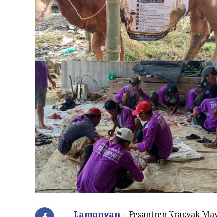
Lamongan
— Pesantren Krapyak Ma