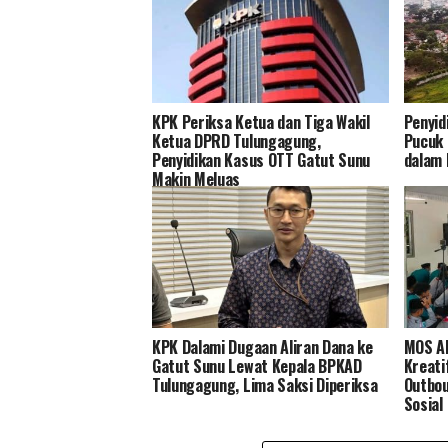
KPK Periksa Ketua dan Tiga Wakil
Penyid
Ketua DPRD Tulungagung,
Pucuk 
Penyidikan Kasus OTT Gatut Sunu
dalam 
Makin Meluas
KPK Dalami Dugaan Aliran Dana ke
MOS Al
Gatut Sunu Lewat Kepala BPKAD
Kreati
Tulungagung, Lima Saksi Diperiksa
Outbou
Sosial