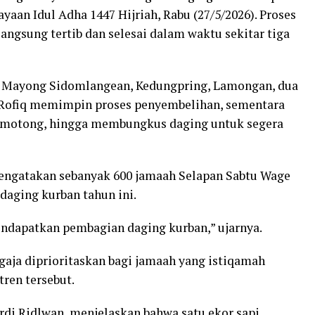
aan Idul Adha 1447 Hijriah, Rabu (27/5/2026). Proses
angsung tertib dan selesai dalam waktu sekitar tiga
i Mayong Sidomlangean, Kedungpring, Lamongan, dua
z Rofiq memimpin proses penyembelihan, sementara
memotong, hingga membungkus daging untuk segera
mengatakan sebanyak 600 jamaah Selapan Sabtu Wage
aging kurban tahun ini.
ndapatkan pembagian daging kurban,” ujarnya.
gaja diprioritaskan bagi jamaah yang istiqamah
tren tersebut.
di Ridlwan, menjelaskan bahwa satu ekor sapi