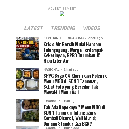
ADVERTISEMENT
LATEST
TRENDING
VIDEOS
SEPUTAR TULUNGAGUNG
2 hari ago
Krisis Air Bersih Mulai Hantam
Tulungagung, Warga Terdampak
Kekeringan, BPBD Turunkan 15
Ribu Liter Air
NASIONAL
2 hari ago
SPPG Bago 04 Klarifikasi Polemik
Menu MBG di SDN 1 Tamanan,
Sebut Foto yang Beredar Tak
Mewakili Menu Asli
REDAKSI
2 hari ago
Tak Ada Kapoknya ? Menu MBG di
SDN 1 Tamanan Tulungagung
Kembali Disorot, Wali Murid;
Dimana Standar Gizi BGN?
REDAKSI
5 bulan ago