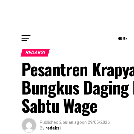
HOME
REDAKSI
Pesantren Krapy
Bungkus Daging 
Sabtu Wage
Published
2 bulan ago
on
29/05/2026
By
redaksi