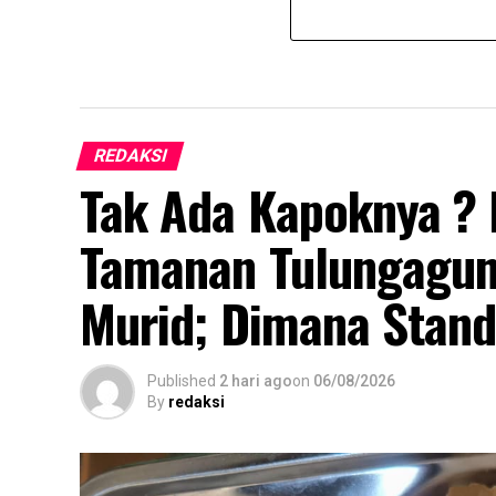
REDAKSI
Tak Ada Kapoknya ?
Tamanan Tulungagung
Murid; Dimana Stand
Published
2 hari ago
on
06/08/2026
By
redaksi