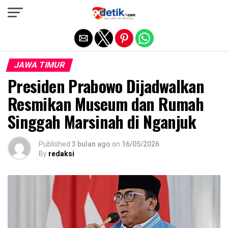
Exit mobile version
JAWA TIMUR
Presiden Prabowo Dijadwalkan
Resmikan Museum dan Rumah
Singgah Marsinah di Nganjuk
Published
3 bulan ago
on
16/05/2026
By
redaksi