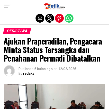
Exit mobile version
PERISTIWA
Ajukan Praperadilan, Pengacara
Minta Status Tersangka dan
Penahanan Permadi Dibatalkan
Published
6 bulan ago
on
12/02/2026
By
redaksi