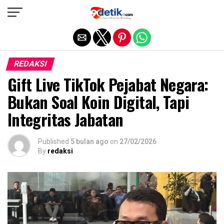
Exit mobile version
REDAKSI
Gift Live TikTok Pejabat Negara:
Bukan Soal Koin Digital, Tapi
Integritas Jabatan
Published
5 bulan ago
on
27/02/2026
By
redaksi