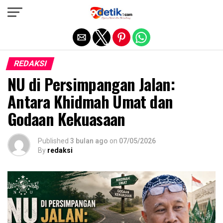
Exit mobile version
REDAKSI
NU di Persimpangan Jalan:
Antara Khidmah Umat dan
Godaan Kekuasaan
Published
3 bulan ago
on
07/05/2026
By
redaksi