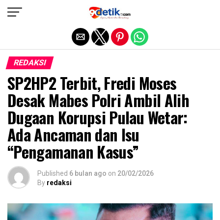
Exit mobile version
REDAKSI
SP2HP2 Terbit, Fredi Moses
Desak Mabes Polri Ambil Alih
Dugaan Korupsi Pulau Wetar:
Ada Ancaman dan Isu
“Pengamanan Kasus”
Published
6 bulan ago
on
20/02/2026
By
redaksi