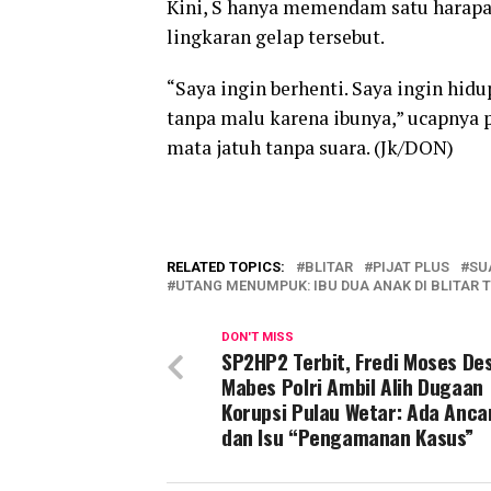
Kini, S hanya memendam satu harapan,
lingkaran gelap tersebut.
“Saya ingin berhenti. Saya ingin hi
tanpa malu karena ibunya,” ucapnya
mata jatuh tanpa suara. (Jk/DON)
RELATED TOPICS:
BLITAR
PIJAT PLUS
SU
UTANG MENUMPUK: IBU DUA ANAK DI BLITAR T
DON'T MISS
SP2HP2 Terbit, Fredi Moses De
Mabes Polri Ambil Alih Dugaan
Korupsi Pulau Wetar: Ada Anc
dan Isu “Pengamanan Kasus”