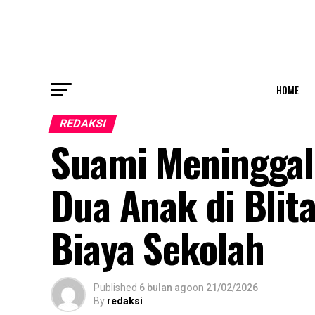
HOME
REDAKSI
Suami Meninggal
Dua Anak di Blita
Biaya Sekolah
Published
6 bulan ago
on
21/02/2026
By
redaksi