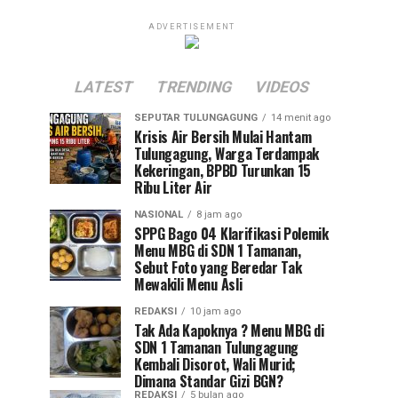
ADVERTISEMENT
LATEST
TRENDING
VIDEOS
SEPUTAR TULUNGAGUNG
14 menit ago
Krisis Air Bersih Mulai Hantam
Tulungagung, Warga Terdampak
Kekeringan, BPBD Turunkan 15
Ribu Liter Air
NASIONAL
8 jam ago
SPPG Bago 04 Klarifikasi Polemik
Menu MBG di SDN 1 Tamanan,
Sebut Foto yang Beredar Tak
Mewakili Menu Asli
REDAKSI
10 jam ago
Tak Ada Kapoknya ? Menu MBG di
SDN 1 Tamanan Tulungagung
Kembali Disorot, Wali Murid;
Dimana Standar Gizi BGN?
REDAKSI
5 bulan ago