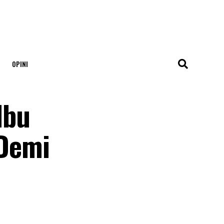
OPINI
Ibu
 Demi