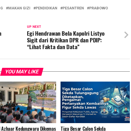
NG
MAKAN GIZI
PENDIDIKAN
PESANTREN
PRABOWO
UP NEXT
m
Egi Hendrawan Bela Kapolri Listyo
Sigit dari Kritikan DPR dan PDIP:
“Lihat Fakta dan Data”
YOU MAY LIKE
 Azhaar Kedungwaru Dikemas
Tiga Besar Calon Sekda