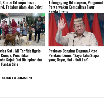
f, Santri Ditempa Lewat
Tulungagung Ditetapkan, Pengamat
nd, Tadabur Alam, dan Bakti
Pertanyakan Kembalinya Figur
Sekda Lawas
elas Satu MI Tahfidz Ngelo
Prabowo Bongkar Dugaan Aktor
 Cempe, Pendidikan
Pendana Demo: “Saya Tahu Siapa
aha Sejak Dini Disiapkan dari
yang Bayar, Hati-Hati Loh”
r Pantai Sine
CLICK TO COMMENT