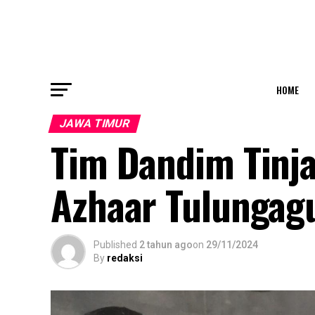
HOME
JAWA TIMUR
Tim Dandim Tinja
Azhaar Tulungag
Published
2 tahun ago
on
29/11/2024
By
redaksi