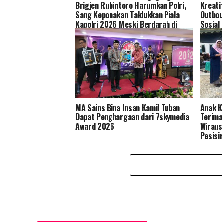
Brigjen Rubintoro Harumkan Polri,
Kreati
Sang Keponakan Taklukkan Piala
Outbou
Kapolri 2026 Meski Berdarah di
Sosial
Lapangan
MA Sains Bina Insan Kamil Tuban
Anak K
Dapat Penghargaan dari 7skymedia
Terima
Award 2026
Wiraus
Pesisi