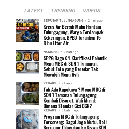
LATEST
TRENDING
VIDEOS
SEPUTAR TULUNGAGUNG
2 hari ago
Krisis Air Bersih Mulai Hantam
Tulungagung, Warga Terdampak
Kekeringan, BPBD Turunkan 15
Ribu Liter Air
NASIONAL
2 hari ago
SPPG Bago 04 Klarifikasi Polemik
Menu MBG di SDN 1 Tamanan,
Sebut Foto yang Beredar Tak
Mewakili Menu Asli
REDAKSI
2 hari ago
Tak Ada Kapoknya ? Menu MBG di
SDN 1 Tamanan Tulungagung
Kembali Disorot, Wali Murid;
Dimana Standar Gizi BGN?
REDAKSI
5 bulan ago
Program MBG di Tulungagung
Tercoreng: Gagal Jaga Mutu, Roti
Berjamur Dibagikan ke Siswa SDN