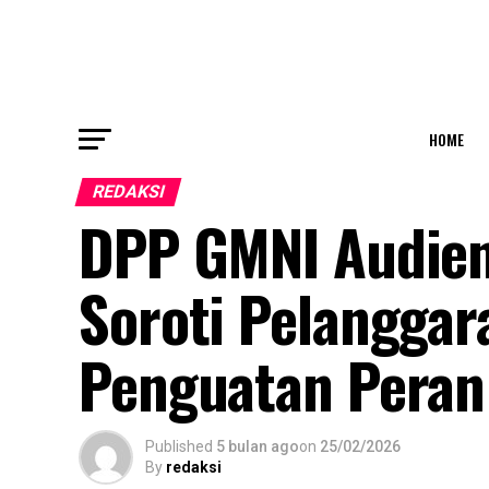
HOME
REDAKSI
DPP GMNI Audie
Soroti Pelangga
Penguatan Peran
Published
5 bulan ago
on
25/02/2026
By
redaksi