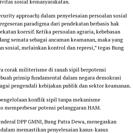
tivitas sosial kemasyarakatan.
urity approach) dalam penyelesaian persoalan sosial
rgeseran paradigma dari pendekatan berbasis hak
katan koersif. Ketika persoalan agraria, kebebasan
andang semata sebagai ancaman keamanan, maka yang
 sosial, melainkan kontrol dan represi,” tegas Bung
corak militerisme di ranah sipil berpotensi
sebuah prinsip fundamental dalam negara demokrasi
agai pengendali kebijakan publik dan sektor keamanan.
 pengelolaan konflik sipil tanpa mekanisme
siko memperbesar potensi pelanggaran HAM.
 Jenderal DPP GMNI, Bung Patra Dewa, menegaskan
 dalam memastikan penyelesaian kasus-kasus