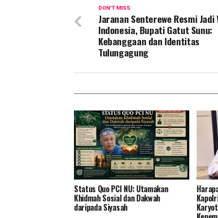
DON'T MISS
Jaranan Senterewe Resmi Jadi
Indonesia, Bupati Gatut Sunu:
Kebanggaan dan Identitas
Tulungagung
Status Quo PCI NU: Utamakan
Harapa
Khidmah Sosial dan Dakwah
Kapolr
daripada Siyasah
Karyot
Kepemi