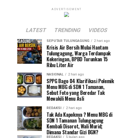
ADVERTISEMENT
LATEST
TRENDING
VIDEOS
SEPUTAR TULUNGAGUNG
2 hari ago
Krisis Air Bersih Mulai Hantam
Tulungagung, Warga Terdampak
Kekeringan, BPBD Turunkan 15
Ribu Liter Air
NASIONAL
2 hari ago
SPPG Bago 04 Klarifikasi Polemik
Menu MBG di SDN 1 Tamanan,
Sebut Foto yang Beredar Tak
Mewakili Menu Asli
REDAKSI
2 hari ago
Tak Ada Kapoknya ? Menu MBG di
SDN 1 Tamanan Tulungagung
Kembali Disorot, Wali Murid;
Dimana Standar Gizi BGN?
REDAKSI
5 bulan ago