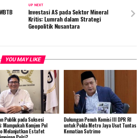
UP NEXT
 WBTB
Investasi AS pada Sektor Mineral
Kritis: Lumrah dalam Strategi
Geopolitik Nusantara
YOU MAY LIKE
n Publik pada Suksesi
Dukungan Penuh Komisi III DPR RI
i: Mampukah Komjen Pol
untuk Polda Metro Jaya Usut Tuntas
o Melanjutkan Estafet
Kematian Sutrimo
mpinan Polri?