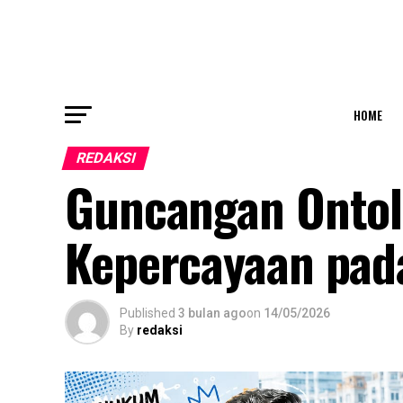
HOME
REDAKSI
Guncangan Ontolo
Kepercayaan pa
Published
3 bulan ago
on
14/05/2026
By
redaksi