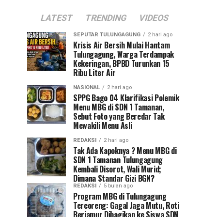
LATEST
TRENDING
VIDEOS
SEPUTAR TULUNGAGUNG
2 hari ago
Krisis Air Bersih Mulai Hantam
Tulungagung, Warga Terdampak
Kekeringan, BPBD Turunkan 15
Ribu Liter Air
NASIONAL
2 hari ago
SPPG Bago 04 Klarifikasi Polemik
Menu MBG di SDN 1 Tamanan,
Sebut Foto yang Beredar Tak
Mewakili Menu Asli
REDAKSI
2 hari ago
Tak Ada Kapoknya ? Menu MBG di
SDN 1 Tamanan Tulungagung
Kembali Disorot, Wali Murid;
Dimana Standar Gizi BGN?
REDAKSI
5 bulan ago
Program MBG di Tulungagung
Tercoreng: Gagal Jaga Mutu, Roti
Berjamur Dibagikan ke Siswa SDN