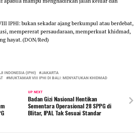
tif apabila mampu menghadirkan jalan keluar dan
III IPHI: bukan sekadar ajang berkumpul atau berdebat,
si, mempererat persaudaraan, memperkuat khidmad,
ng hayat. (DON/Red)
 INDONESIA (IPHI)
JAKARTA
AT
MUKTAMAR VIII IPHI DI BALI: MENYATUKAN KHIDMAD
UP NEXT
,
Badan Gizi Nasional Hentikan
am
Sementara Operasional 28 SPPG di
PG
Blitar, IPAL Tak Sesuai Standar