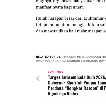
Baginya, organisasi hanya akan efek
manfaat nyata bagi umat.
Itulah harapan besar dari Muktamar V
tetapi momentum menghadirkan solu
dan mewujudkan haji mabrur sepanja
RELATED TOPICS:
IKATAN PERSAUDARAAN HAJI
MENEGUHKAN HAJI MABRUR SEPANJANG HAY
DON'T MISS
Target Swasembada Gula 2026
Gubernur Khofifah Pimpin Tan
Perdana “Bongkar Ratoon” di 
Ngadirejo Kediri