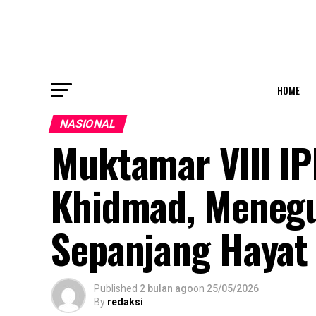
HOME
NASIONAL
Muktamar VIII IP
Khidmad, Menegu
Sepanjang Hayat
Published
2 bulan ago
on
25/05/2026
By
redaksi