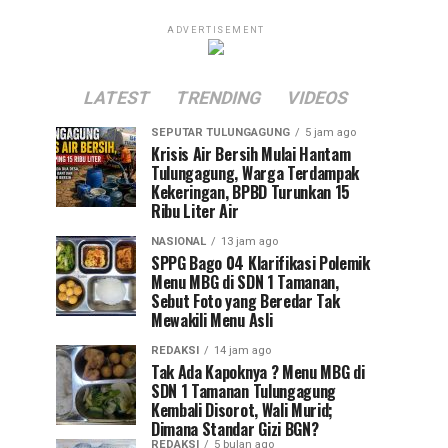
ADVERTISEMENT
LATEST
TRENDING
VIDEOS
SEPUTAR TULUNGAGUNG
5 jam ago
Krisis Air Bersih Mulai Hantam
Tulungagung, Warga Terdampak
Kekeringan, BPBD Turunkan 15
Ribu Liter Air
NASIONAL
13 jam ago
SPPG Bago 04 Klarifikasi Polemik
Menu MBG di SDN 1 Tamanan,
Sebut Foto yang Beredar Tak
Mewakili Menu Asli
REDAKSI
14 jam ago
Tak Ada Kapoknya ? Menu MBG di
SDN 1 Tamanan Tulungagung
Kembali Disorot, Wali Murid;
Dimana Standar Gizi BGN?
REDAKSI
5 bulan ago