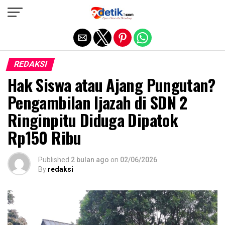
Exit mobile version
REDAKSI
Hak Siswa atau Ajang Pungutan?
Pengambilan Ijazah di SDN 2
Ringinpitu Diduga Dipatok
Rp150 Ribu
Published
2 bulan ago
on
02/06/2026
By
redaksi