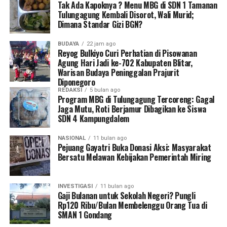
Tak Ada Kapoknya ? Menu MBG di SDN 1 Tamanan
Tulungagung Kembali Disorot, Wali Murid;
Dimana Standar Gizi BGN?
BUDAYA
22 jam ago
Reyog Bulkiyo Curi Perhatian di Pisowanan
Agung Hari Jadi ke-702 Kabupaten Blitar,
Warisan Budaya Peninggalan Prajurit
Diponegoro
REDAKSI
5 bulan ago
Program MBG di Tulungagung Tercoreng: Gagal
Jaga Mutu, Roti Berjamur Dibagikan ke Siswa
SDN 4 Kampungdalem
NASIONAL
11 bulan ago
Pejuang Gayatri Buka Donasi Aksi: Masyarakat
Bersatu Melawan Kebijakan Pemerintah Miring
INVESTIGASI
11 bulan ago
Gaji Bulanan untuk Sekolah Negeri? Pungli
Rp120 Ribu/Bulan Membelenggu Orang Tua di
SMAN 1 Gondang