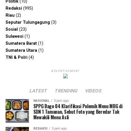
Politik
(10)
Redaksi
(995)
Riau
(2)
Seputar Tulungagung
(3)
Sosial
(23)
Sulawesi
(1)
Sumatera Barat
(1)
Sumatera Utara
(1)
TNI & Polri
(4)
ADVERTISEMENT
LATEST
TRENDING
VIDEOS
NASIONAL
3 jam ago
SPPG Bago 04 Klarifikasi Polemik Menu MBG di
SDN 1 Tamanan, Sebut Foto yang Beredar Tak
Mewakili Menu Asli
REDAKSI
5 jam ago