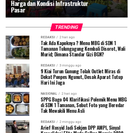
Harga dan Kondisi Infrastruktur
Pasar
TRENDING
REDAKSI
2 hari ago
Tak Ada Kapoknya ? Menu MBG di SDN 1
Tamanan Tulungagung Kembali Disorot, Wali
Murid; Dimana Standar Gizi BGN?
REDAKSI
3 minggu ago
9 Kiai Turun Gunung Tolak Outlet Miras di
Dekat Ponpes Ngunut, Desak Aparat Tutup
Hari Ini Juga
NASIONAL
2 hari ago
SPPG Bago 04 Klarifikasi Polemik Menu MBG
di SDN 1 Tamanan, Sebut Foto yang Beredar
Tak Mewakili Menu Asli
REDAKSI
2 minggu ago
Arief Rosyid Jadi Sekjen DPP AMPI, Sinyal