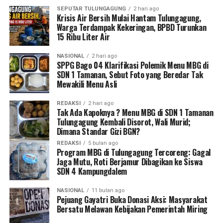
SEPUTAR TULUNGAGUNG
2 hari ago
Krisis Air Bersih Mulai Hantam Tulungagung,
Warga Terdampak Kekeringan, BPBD Turunkan
15 Ribu Liter Air
NASIONAL
2 hari ago
SPPG Bago 04 Klarifikasi Polemik Menu MBG di
SDN 1 Tamanan, Sebut Foto yang Beredar Tak
Mewakili Menu Asli
REDAKSI
2 hari ago
Tak Ada Kapoknya ? Menu MBG di SDN 1 Tamanan
Tulungagung Kembali Disorot, Wali Murid;
Dimana Standar Gizi BGN?
REDAKSI
5 bulan ago
Program MBG di Tulungagung Tercoreng: Gagal
Jaga Mutu, Roti Berjamur Dibagikan ke Siswa
SDN 4 Kampungdalem
NASIONAL
11 bulan ago
Pejuang Gayatri Buka Donasi Aksi: Masyarakat
Bersatu Melawan Kebijakan Pemerintah Miring