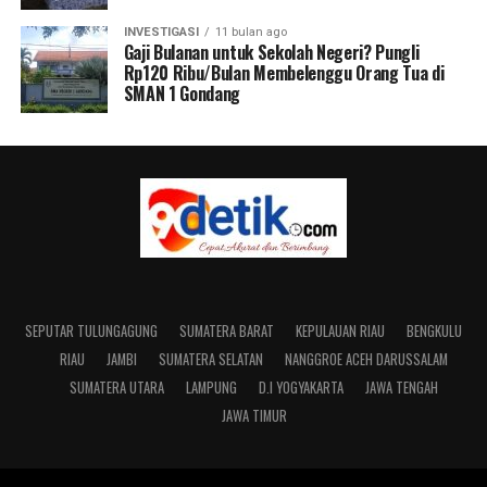
INVESTIGASI
11 bulan ago
Gaji Bulanan untuk Sekolah Negeri? Pungli
Rp120 Ribu/Bulan Membelenggu Orang Tua di
SMAN 1 Gondang
SEPUTAR TULUNGAGUNG
SUMATERA BARAT
KEPULAUAN RIAU
BENGKULU
RIAU
JAMBI
SUMATERA SELATAN
NANGGROE ACEH DARUSSALAM
SUMATERA UTARA
LAMPUNG
D.I YOGYAKARTA
JAWA TENGAH
JAWA TIMUR